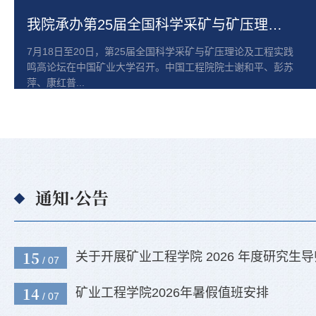
我院承办的教育部首批学科突破先导项目工作推进会顺利召开
我院承办第25届全国科学采矿与矿压理论及工程实践鸣高论坛
矿业工程学院2项成果获2025年度国家科学技术奖
7月8日，2025年度国家科学技术奖揭晓。矿业工程学院2项科
7月18日至20日，第25届全国科学采矿与矿压理论及工程实践
7月18日至19日，我校牵头承担的教育部首批学科突破先导项
研成果获奖，在国家科学技术奖再次取得突破。由中国矿业大
鸣高论坛在中国矿业大学召开。中国工程院院士谢和平、彭苏
目工作推进会在徐州顺利召开，会议由矿业工程学院和前沿交
学为第一完...
萍、康红普...
叉研究院联...
通知·公告
15
关于开展矿业工程学院 2026 年度研究生导师
/ 07
14
矿业工程学院2026年暑假值班安排
/ 07