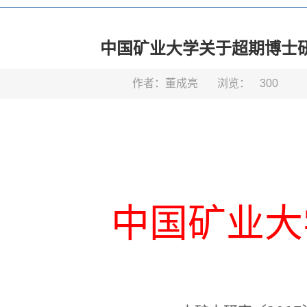
中国矿业大学关于超期博士
作者：董成亮
浏览：
300
中国矿业大