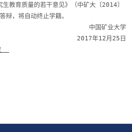
究生教育质量的若干意见》（中矿大〔
2014
〕
答辩，将自动终止学籍。
中国矿业大学
2017
年
12
月
25
日
印发