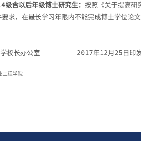
14
级含以后年级博士研究生：
按照《关于提高研
件要求，在最长学习年限内不能完成博士学位论文
业大学校长办公室
2017
年
12
月
25
日
业工程学院