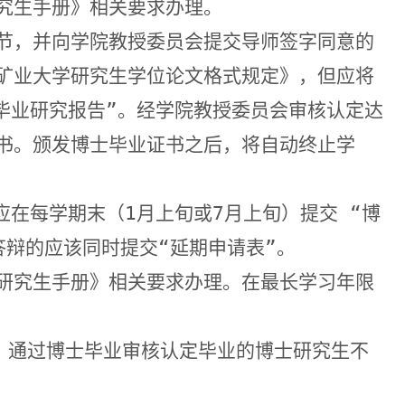
究生手册》相关要求办理。
节，并向学院教授委员会提交导师签字同意的
矿业大学研究生学位论文格式规定》，但应将
毕业研究报告
”
。经学院教授委员会审核认定达
书。颁发博士毕业证书之后，将自动终止学
应在每学期末（
1
月上旬或
7
月上旬）提交
“
博
答辩的应该同时提交
“
延期申请表
”
。
研究生手册》相关要求办理。在最长学习年限
，通过博士毕业审核认定毕业的博士研究生不