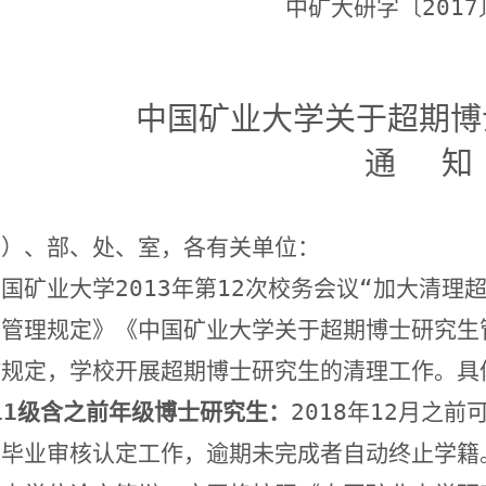
中矿大研字〔
2017
中国矿业大学关于超期博
通 知
部）、部、处、室，各有关单位：
中国矿业大学
2013
年第
12
次校务会议
“
加大清理
籍管理规定》《中国矿业大学关于超期博士研究生
作规定，学校开展超期博士研究生的清理工作。具
11
级含之前年级博士研究生：
2018
年
12
月之前
士毕业审核认定工作，逾期未完成者自动终止学籍