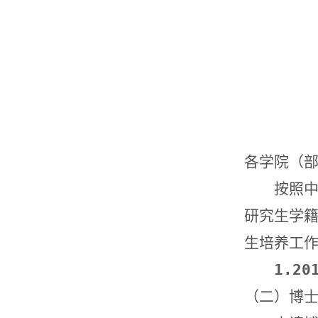
各学院（
按照
研究生学
生培养工
1.20
（二）博