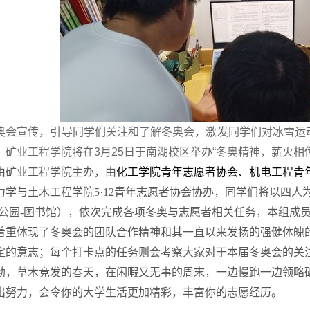
奥会宣传，引导同学们关注和了解冬奥会，激发同学们对冰雪运
，
矿业工程学院将在
3
月
25
日于南湖校区举办“冬奥精神，薪火相
由矿业工程学院主办，由
化工学院青年志愿者协会、机电工程青
力学与土木工程学院
5
·
12
青年志愿者协会协办，同学们将以四人
公园
-
图书馆），依次完成各项冬奥与志愿者相关任务，本组成
着重体现了冬奥会的团队合作精神和其一直以来发扬的强健体魄
定的意志；每个打卡点的任务则会考察大家对于本届冬奥会的关
勃，草木竞发的春天，在闲暇又无事的周末，一边慢跑一边领略
出努力，会令你的大学生活更加精彩，丰富你的志愿经历。