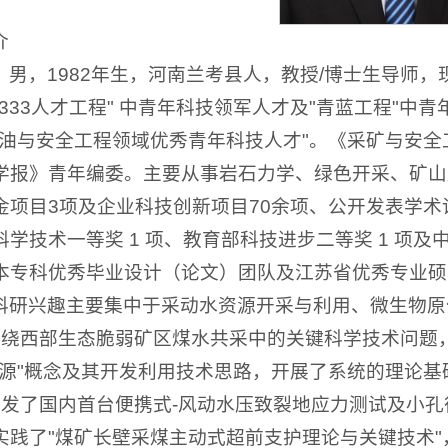
介
，男，1982年生，河南兰考县人，教授/博士生导师
333人才工程" 中青年科技领军人才及"青蓝工程"中
石油与安全工程领域优秀青年科技人才"。《采矿与安
学报》青年编委。主要从事岩石力学、绿色开采、矿山
金项目3项及企业科技创新项目70余项、公开发表学术论
学技术一等奖 1 项、教育部科技进步二等奖 1 项及
本专科优秀毕业设计（论文）团队及江苏省优秀专业硕
科研兴趣主要集中于采动水资源开采与利用、微生物原
围绕西部生态脆弱矿区煤水共采中的关键科学技术问题
资源"概念及其开发利用技术思路，开展了系统的理论基
研发了国内首台便携式-风动水压致裂地应力测试及小
实践了"煤矿长壁采煤主动式超前支护理论与关键技术