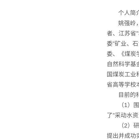
个人简
姚强岭
者、江苏省"
委"矿业、
委、《煤炭
自然科学基
国煤炭工业科
省高等学校
目前的
（1）
了"采动水
（2）
提出并成功