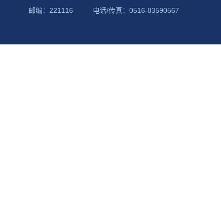
邮编：221116
电话/传真：0516-83590567