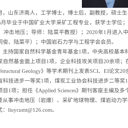
男，山东济南人，工学博士，博士后，副教授，硕士生
6
月毕业于中国矿业大学采矿工程专业，获学士学位；
：冲击地压；导师：陆菜平教授）；
2020
年
1
月进入
同俊、陆菜平）；中国岩石力学与工程学会会员。
，主持国家自然科学基金青年基金
1
项，中央高校基本
家自然基金面上项目
1
项，企业科技攻关项目
20
余项；
 Structural Geology
》等学术期刊上发表
SCI
、
EI
论文
20
省科技进步一等奖
1
项，煤炭工业协会科技进步二等奖
1
项目
1
项；担任《
Applied Sciences
》期刊客座主编及多
要从事冲击地压（岩爆）、采矿地球物理、煤岩动力学
式：
liuycumt@126.com
。