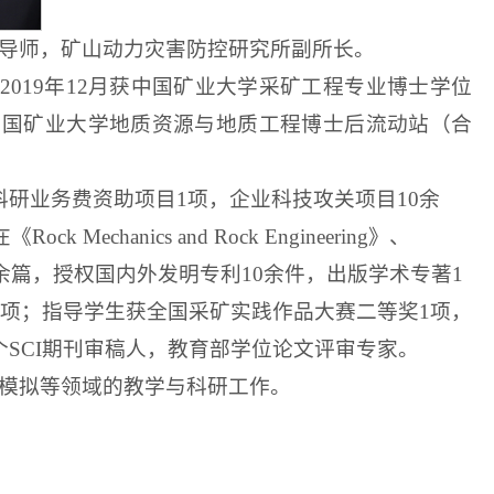
导师，矿山动力灾害防控研究所副所长。
2019
年
12
月获中国矿业大学采矿工程专业博士学位
中国矿业大学地质资源与地质工程博士后流动站（合
科研业务费资助项目
1
项，企业科技攻关项目
10
余
在《
Rock Mechanics and Rock Engineering
》、
余篇，授权国内外发明专利
10
余件，出版学术专著
1
项；指导学生获全国采矿实践作品大赛二等奖
1
项，
个
SCI
期刊审稿人，教育部学位论文评审专家。
模拟等领域的教学与科研工作。