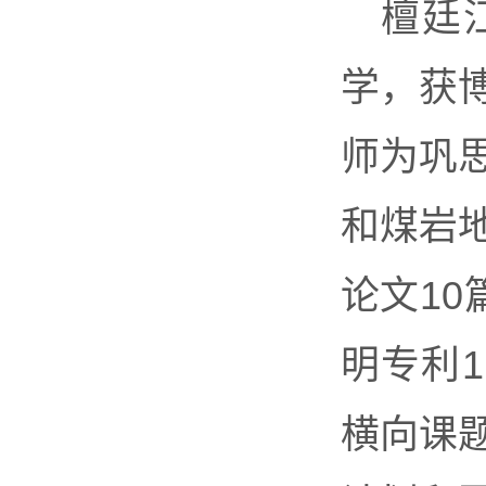
檀廷
学，获
师为巩
和煤岩地
论文10
明专利
横向课