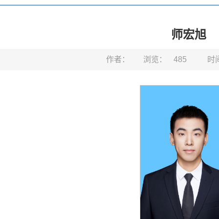
师宏旭
作者：
浏览：
485
时间