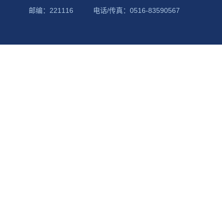
邮编：221116
电话/传真：0516-83590567