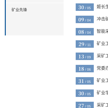
30
姬长
/ 05
矿业先锋
09
冲击
/ 04
08
智能
/ 04
29
矿业
/ 11
13
采矿
/ 09
18
党委
/ 06
31
矿业
/ 05
30
矿业
/ 05
27
采矿
/ 05